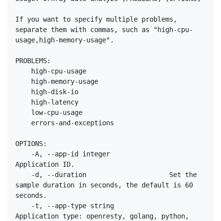
If you want to specify multiple problems, 
separate them with commas, such as "high-cpu-
usage,high-memory-usage".

PROBLEMS:

    high-cpu-usage

    high-memory-usage

    high-disk-io

    high-latency

    low-cpu-usage

    errors-and-exceptions

OPTIONS:

    -A, --app-id integer               
Application ID.

    -d, --duration                     Set the 
sample duration in seconds, the default is 60 
seconds.

    -t, --app-type string              
Application type: openresty, golang, python, 