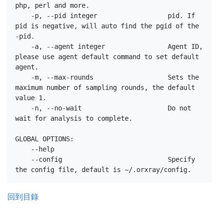
php, perl and more.

    -p, --pid integer                  pid. If 
pid is negative, will auto find the pgid of the 
-pid.

    -a, --agent integer                Agent ID, 
please use agent default command to set default 
agent.

    -m, --max-rounds                   Sets the 
maximum number of sampling rounds, the default 
value 1.

    -n, --no-wait                      Do not 
wait for analysis to complete.

GLOBAL OPTIONS:

    --help

    --config                           Specify 
回到目錄