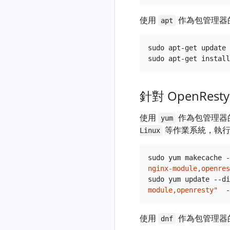
OpenResty
作
OpenResty
Edge™ 日
響
限
(Basic
lj-alloc-stats
Edge
Edge Node 伺
誌收集
自
應
使用
作為包管理器
制
apt
Auth)
Admin 失
lj-c-memory-
服器進行強制
（主機部
定
體
請
敗
OpenIDC
leak-fgraph
全量同步
署）
義
退
求
sudo apt-get update

認
閘道器節
錯
lj-c-off-cpu
為 OpenResty
OpenResty
出
數
證
點證書即
誤
Edge 元件生
Edge™ 日
當
lj-c-on-cpu
延
將過期或
OAuth2
頁
成證書
誌收集
前
遲
lj-coro-c-on-
已過期
JWT
面
針對 OpenResty 
（Kubernetes
請
基於 YAML 檔
請
cpu
認
MDB_READERS_FULL:
部署）
熔
求
案的
求
lj-dump-
證
使用
作為包管理器
Environment
斷
yum
並
OpenResty
封
cdata-fin
等作業系統，執行
maxreaders
OAuth2
器
Linux
返
Edge 配置映
鎖
lj-dump-
limit
Introspection
回
象
映
請
loaded-mods
reached
認
狀
sudo yum makecache -
象
將 OpenResty
基於 YAML
求
證
態
nginx-module,openres
lj-dump-
請
Edge Admin
檔案的
限
sudo yum update --di
碼
traces
跨
求
資料庫遷移至
OpenResty
制
module,openresty"
站
關
lj-err-mem
設
Kubernetes 環
Edge 配置
響
請
閉
定
境
映象
lj-excep-lua-
應
使用
作為包管理器
求
dnf
連
檔
fgraph
OpenResty
基於 YAML
資