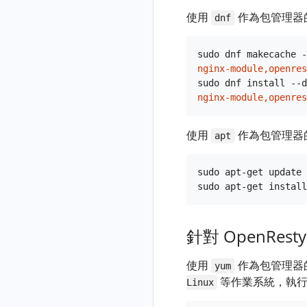
module-
Edge™ 產品介紹
latency
Analyzer
OpenResty
go-memory
OpenResty
新增一個
使用
作為包管理器
plus
dnf
OpenResty
DDos™ 概覽
XRay 異常事
YSQL 分析
go-net-http-
jit-cjson
Edge™ 概覽
件
器
req-latency
OpenResty
sudo dnf makecache -
lua-io-
Edge Admin 使用
DDos 使用方
nginx-module,openres
現場錄製
OpenResty
go-off-cpu
nginx-
者手冊
法
sudo dnf install --d
XRay 異常
go-on-cpu
module-
nginx-module,openres
Edgelang 語言使
快速上手
事件
OpenResty
plus
image-inspect
用者手冊
DDos Agent
應用
lua-resty-
java-find-
使用
作為包管理器
安裝和解除安
apt
Metric SQL 使用
ipip.net 名稱
AI Agent
HTTP 應用
http-fast
method-entry
裝
者手冊
代號
DDoS 防護
lua-resty-
SSL 應用
建立應
java-ftrace
sudo apt-get update

OpenResty
kafka-fast
(SSL/TLS
用
全域性配置
java-gco-ref
Edge™ 安裝與升
解除安裝)
lua-resty-
釋出應
閘道器叢集
通用
java-kafka-
級
limit-
TCP 應用
用的修
req-latency
驗證碼配
DNS
閘道器叢
針對 OpenResty 
OpenResty
安裝
traffic-
改
HTTP 正向
置
集
java-newgco
Edge™ SDK
OpenResty
WAF
DNS 健康
dynamic
代理
應用設
使用
作為包管理器
Edge
全域性動
灰度閘道
yum
檢查
java-newgco-
OpenResty
OpenResty
SSL 證書
開啟應用
lua-resty-
定
Socks5
等作業系統，執行
作
器節點
Linux
size
升級
Edge™ 運維
Edge™ Python
DNS 配置
的 WAF
redis-
反向代
頁面規則
全域性證
OpenResty
建立 IP 列
SDK 使用者手
Keepalived
java-off-cpu