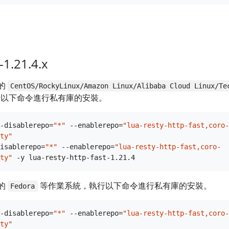
1.21.4.x
的
CentOS/RockyLinux/Amazon Linux/Alibaba Cloud Linux/Te
以下命令進行私有庫的安裝。
-disablerepo=
"*"
 --enablerepo=
"lua-resty-http-fast,coro-
ty"
isablerepo=
"*"
 --enablerepo=
"lua-resty-http-fast,coro-
ty"
的
等作業系統，執行以下命令進行私有庫的安裝。
Fedora
-disablerepo=
"*"
 --enablerepo=
"lua-resty-http-fast,coro-
ty"