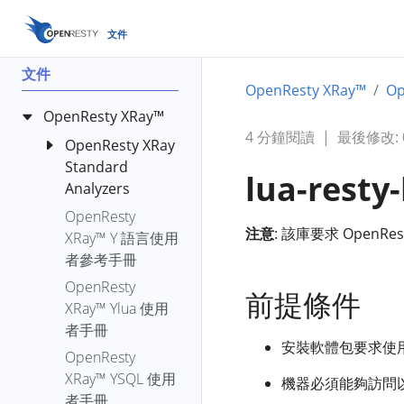
文件
文件
OpenResty XRay™
O
OpenResty XRay™
4 分鐘閱讀
|
最後修改: 00
OpenResty XRay
Standard
lua-resty-
Analyzers
OpenResty
bench-io-
注意
: 該庫要求 OpenRes
XRay™ Y 語言使用
create-files
者參考手冊
c-alloc-fgraph
OpenResty
c-count-alloc-
前提條件
XRay™ Ylua 使用
free
者手冊
c-memory
安裝軟體包要求使用者
OpenResty
c-memory-
XRay™ YSQL 使用
機器必須能夠訪問以
leak-fgraph
者手冊