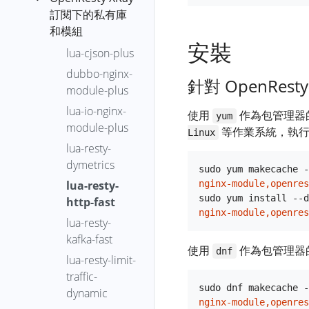
OpenResty
epoll-loop-
訂閱下的私有庫
XRay 分析報
Header
XRay™ 自主部
blocking-distr
和模組
告上傳
Agent
署版 Helm 部
安裝
epoll-wait-
OpenResty
lua-cjson-plus
Analyzer
署
overrun-time-
XRay 應用設
dubbo-nginx-
Autorun
符號生成器
distr
針對 OpenResty-
定
module-plus
Process
使用 Docker
epoll-wait-ret-
OpenResty
應用忽略
lua-io-nginx-
使用
作為包管理器
歸檔包 部署
Auto
yum
distr
XRay™ 上傳軟
module-plus
等作業系統，執行
OpenResty
Analyze
Linux
epoll-wait-
體包
lua-resty-
XRay™ 自主部
Batch
timers
OpenResty
dymetrics
署版
sudo yum makecache -
Diff
epoll-wait-
XRay™ 後設資
lua-resty-
nginx-module,openres
timers-fgraph
料收集與上傳
Report
sudo yum install --d
http-fast
erl-off-cpu
OpenID
nginx-module,openres
lua-resty-
Connect
erl-on-cpu
kafka-fast
使用
作為包管理器
OpenResty
dnf
file-system-
lua-resty-limit-
XRay Agent
fgraph
traffic-
安裝和解除安
sudo dnf makecache -
func-call-rate
dynamic
裝
nginx-module,openres