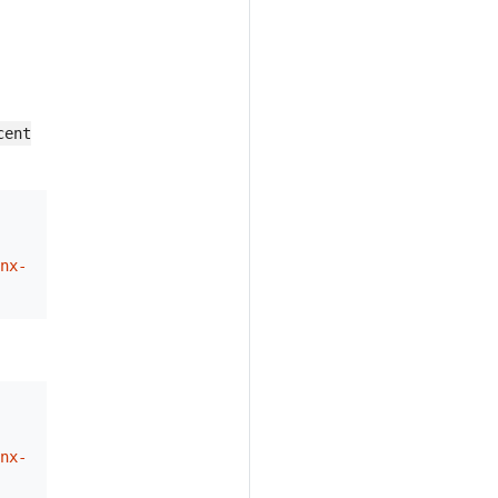
cent
nx-
nx-