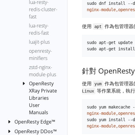
func-latency-
lua-resty-
sudo dnf install --d
OpenResty
Bottlerocket
distr
redis-cluster-
nginx-module,openres
XRay Agent
系統上關
fast
gen-core-
的分組
閉 kernel
dump
lua-resty-
使用
作為包管理器
apt
lockdown
OpenResty
OpenResty
redis-fast
generic-core-
OpenResty
XRay Core
XRay
dump-analysis
luajit-plus
sudo apt-get update

XRay
Dump 分析
Agent 的分
get-dlopen-
openresty-
Agent 安裝
組
OpenResty
通用分析
libs
minifiers
和解除安
XRay 分析器
自定義分
裝
go-alloc-
zstd-nginx-
的使用說明
針對 OpenResty 
析
fgraph
module-plus
OpenResty
OpenResty
OpenResty
XRay
go-core-
OpenResty
使用
作為包管理器
yum
XRay 引導式
XRay 標準
Agent 使用
dump-analysis
XRay Private
等作業系統，執行
Linux
分析
分析器升
HTTP 代理
Libraries
go-excep-
級
OpenResty
User
fgraph
sudo yum makecache -
XRay YLua 分
lj-lua-ngx-
Manuals
nginx-module,openres
go-gco-ref
析器
status-
sudo yum install --d
OpenResty Edge™
dubbo-
code
go-live-
Xray YSQL 分
OpenResty
nginx-module,openres
nginx-
OpenResty DDos™
OpenResty
goroutines
ngx-req-
析器
XRay YLua