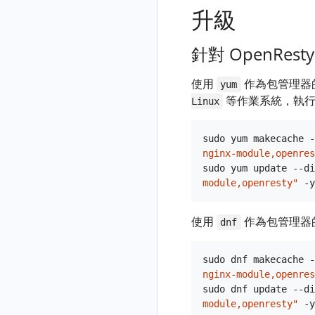
HTTP/3
latency-fgraph
conflicted
Edge 指南
全域性上
升級
可用資料庫叢
DNS 解
作
日誌
hardware
游
CC 攻
java-write-
容器化
集
析遷移
響應報
全域性
id”
擊日誌
volume-
OpenResty
全域性使
到
針對 OpenResty-
OpenResty
頭動作
錯誤日
fgraph
Config
Edge 升級指
用者變數
響應體
OpenResty
Edge 高可用
誌
響應動
LMDB 擴
南
壓縮
kernel-
Edge
IP 地理資
使用
作為包管理器
資料庫叢集管
yum
作
容
dropwatch
在 Kubernetes
訊資料庫
Gzip
等作業系統，執行
理工具
將
Linux
啟用
重
Config
中安裝
壓
kernel-on-cpu
Namecheap
mlcache
OpenResty
WebSocket
定
LMDB 備
OpenResty
縮
域名的
字首清理
Edge™ 資料庫
kmalloc-leak-
sudo yum makecache -
代理動
向
份恢復
Edge Node
DNS 解
Brotli
nginx-module,openres
加密
fgraph
全域性
作
捕
快取索引
析遷移
sudo yum update --di
降級
壓
Webhooks
轉換 Nginx 配
krakend-req-
CC 攻
獲
module,openresty"
檔案擴容
到
OpenResty
縮
配置
置到
canceled
擊防護
請
OpenResty
Edge
快取索引
Zstandard（zstd）
OpenResty
OpenID
libc-chunks
求
Edge
使用
作為包管理器
安全相
限
檔案故障
dnf
解除安裝
壓
Edge
Connect
響
libc-dump-
關動作
制
修復
OpenResty
縮
OpenResty
全域性自
應
mem
請
Edge
sudo dnf makecache -
域名無法
OpenTelemetry
基
Edge™ 日誌收
定義表格
體
求
libc-mallinfo
nginx-module,openres
正確解析
動作
本
集
多層網路
輸
速
sudo dnf update --di
lj-add-timer-
認
登入
更多動
對指定
OpenResty
module,openresty"
出
率
lua-fgraph
證