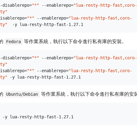
-disablerepo=
"*"
 --enablerepo=
"lua-resty-http-fast,coro-
ty"
isablerepo=
"*"
 --enablerepo=
"lua-resty-http-fast,coro-
ty"
的
等作業系統，執行以下命令進行私有庫的安裝。
Fedora
-disablerepo=
"*"
 --enablerepo=
"lua-resty-http-fast,coro-
ty"
isablerepo=
"*"
 --enablerepo=
"lua-resty-http-fast,coro-
ty"
的
等作業系統，執行以下命令進行私有庫的安
Ubuntu/Debian