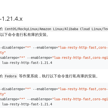
1.21.4.x
的
CentOS/RockyLinux/Amazon Linux/Alibaba Cloud Linux/Te
以下命令進行私有庫的安裝。
-disablerepo=
"*"
 --enablerepo=
"lua-resty-http-fast,coro-
ty"
sablerepo=
"*"
 --enablerepo=
"lua-resty-http-fast,coro-ngi
的
等作業系統，執行以下命令進行私有庫的安裝。
Fedora
-disablerepo=
"*"
 --enablerepo=
"lua-resty-http-fast,coro-
ty"
sablerepo=
"*"
 --enablerepo=
"lua-resty-http-fast,coro-ngi