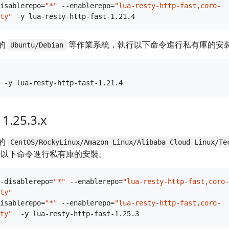
isablerepo=
"*"
 --enablerepo=
"lua-resty-http-fast,coro-
ty"
的
等作業系統，執行以下命令進行私有庫的安
Ubuntu/Debian
1.25.3.x
的
CentOS/RockyLinux/Amazon Linux/Alibaba Cloud Linux/Te
以下命令進行私有庫的安裝。
-disablerepo=
"*"
 --enablerepo=
"lua-resty-http-fast,coro-
ty"
isablerepo=
"*"
 --enablerepo=
"lua-resty-http-fast,coro-
ty"