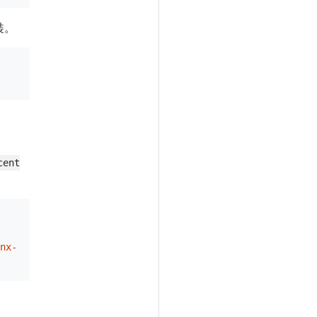
裝。
cent
nx-