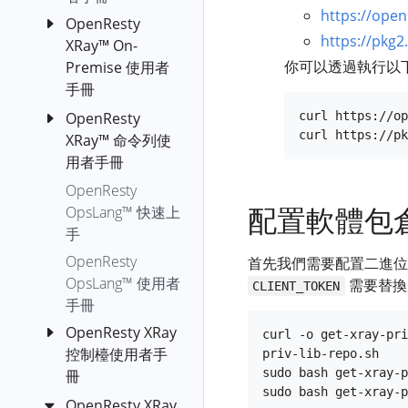
c-off-cpu
https://open
OpenResty
c-on-cpu
https://pkg
XRay™ On-
你可以透過執行以
Premise 使用者
collect-luajit-
手冊
ffnames
cpu-hogs
OpenResty
OpenResty
curl https://op
XRay™ 命令列使
XRay™ 自主部
d-newgco
用者手冊
署版 (Azure
d-newgco-size
Kubernetes
OpenResty
安裝
diskstat
Service)
配置軟體包
OpsLang™ 快速上
orxray
disktop-by-
OpenResty
手
run-y
proc
XRay™ 自主部
OpenResty
首先我們需要配置二進位
Orxray
envoy-lua-off-
署版 (docker-
OpsLang™ 使用者
需要替換
CLIENT_TOKEN
Subcommand
cpu
compose)
手冊
YSQL
envoy-lua-on-
OpenResty
OpenResty XRay
curl -o get-xray-pri
cpu
XRay™ 自主部
YLua
控制檯使用者手
priv-lib-repo.sh

署版
epoll-level-
sudo bash get-xray-p
冊
YLang
(Kubernetes)
event-fgraph
OpenResty XRay
OpenResty
YLang