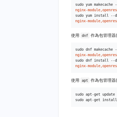
cluster-fast
OpenResty
OpenResty
啟用 DNS
應用的
理到上
書
Kubernetes
條件
Edge
表
sudo yum makecache -
冊
組
Edge™ 支援的平
Edge™ 元件埠
全域性負
java-on-cpu
WAF 白名
lua-resty-
游
應用內證
nginx-module,openres
儀表板
動作
Kubernetes
條件變
安裝
全域性 Lua
OpenResty
閘道器叢
臺
說明
載均衡
單
redis-fast
java-read-
代理中
書
sudo yum install --d
配置
數
OpenResty
外掛
Edge™ PHP
集繫結到
升級與降級
應用頁面
日誌
請求
OpenResty
HTTPDNS
fgraph
nginx-module,openres
檢視應用
zstd-nginx-
上游節
客戶端證
Edge Node
SDK 手冊
k8s 叢集
Kubernetes
條件運
規則排序
URI 動
全域性 Lua
Edge 的配置
的 WAF 日
Tools
module-
點的重
動態指標
日誌格
區域傳送
java-read-
書認證
配置同步
算子
作
克隆
模組
Client Geo
健康檢查
檔案
誌
編寫自定
plus
試次數
式
使用
作為包管理器
latency-fgraph
dnf
其他
報警
配置遷移
DNS 服務
Let's
機制
OpenResty
Location
時間條
義 Edge 規
響應體
PAT Issuer
閘道器分
OpenResty
全域性
lua-resty-
代理快
日誌檔
提供商
java-read-
Encrypt 託
事件
故障排除
API Token
Edge 環境
件
則
壓縮動
OpenResty
割槽
Edge™ 自檢工
WAF 規則
upstream
審計日誌
取
案的路
volume-
sudo dnf makecache -
管證書
將
導致
存在 MAC
作
在 Kubernetes
Edge 的內建
具的使用方法
檔案上
徑
已封禁 IP
nginx-module,openres
fgraph
怎麼給域
jsonb
頁面模板
gRPC
Namesilo
源站證書
OpenResty
地址已變
環境中部署
動態指標
傳條件
請求報
sudo dnf install --d
管理
OpenResty
名配置驗
代理
日誌輪
java-tomcat-
域名的
lua-resty-
全域性改
Edge
更的節點
OpenResty
Global
nginx-module,openres
頭動作
Edge 資料庫
支援識
證碼
轉
req-latency
DNS 解
hiredis
寫規則
繫結上
Node 程序
Edge
Custom
HTTP 錯誤
備份
別的上
代理請
析遷移
游到
OpenResty
重啟的配
java-tomcat-
lua-resty-
全域性靜
Cert Issuer
碼為 404
升級
使用
作為包管理器
傳檔案
apt
求 URI
配置
到
k8s 服
Edge
置彙總
top-latency-
libmariadb
態檔案
Kubernetes 中
全域性
型別
錯誤日誌
動作
OpenResty
OpenResty
務
的訪問
reqs
（1）
使用者管
的 OpenResty
DNS 服務
中提示“this
Edge 資料庫
sudo apt-get update

Edge
代理快
日誌變
複製應
理
java-write-
Edge
全域性靜
商
is a new
高可用
取動作
數
將
用
fgraph
態檔案
edge node
容器化部署
OpenResty
GoDaddy
代理請
檢視應
（2）
啟用
java-write-
with
OpenResty
Edge 搭建高
域名的
求頭動
用錯誤