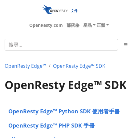
文件
OpenResty.com
部落格
產品
正體
OpenResty Edge™
OpenResty Edge™ SDK
OpenResty Edge™ SDK
OpenResty Edge™ Python SDK 使用者手冊
OpenResty Edge™ PHP SDK 手冊