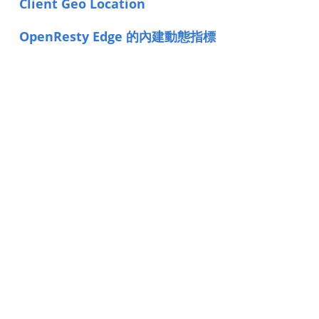
Client Geo Location
OpenResty Edge 的內建動態指標