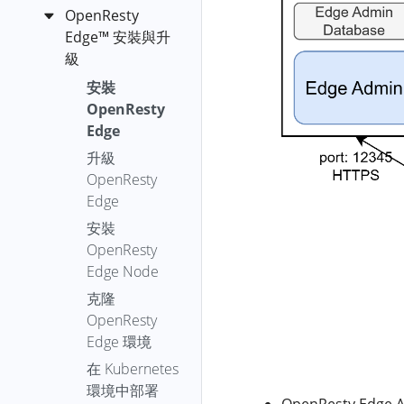
SSL 應用
建立應
c-off-cpu
OpenResty
(SSL/TLS
用
OpenResty
全域性配置
Edge™ 安裝與升
c-on-cpu
解除安裝)
XRay™ On-
釋出應
閘道器叢集
通用
級
Premise 使用者
collect-luajit-
TCP 應用
用的修
驗證碼配
DNS
閘道器叢
安裝
手冊
ffnames
改
HTTP 正向
置
集
OpenResty
WAF
DNS 健康
cpu-hogs
OpenResty
OpenResty
代理
應用設
Edge
全域性動
灰度閘道
檢查
XRay™ 命令列使
XRay™ 自主部
SSL 證書
開啟應用
定
d-newgco
Socks5
作
器節點
升級
用者手冊
署版 (Azure
DNS 配置
的 WAF
反向代
頁面規則
全域性證
d-newgco-size
OpenResty
建立 IP 列
Keepalived
Kubernetes
啟用 DNS
OpenResty
安裝
應用的
理到上
書
diskstat
Kubernetes
條件
Edge
表
組
Service)
全域性負
OpsLang™ 快速上
WAF 白名
游
orxray
應用內證
disktop-by-
儀表板
動作
Kubernetes
條件變
安裝
全域性 Lua
閘道器叢
OpenResty
載均衡
手
單
代理中
書
run-y
proc
配置
數
OpenResty
外掛
集繫結到
XRay™ 自主部
升級與降級
應用頁面
日誌
請求
HTTPDNS
OpenResty
檢視應用
上游節
客戶端證
Orxray
Edge Node
envoy-lua-off-
k8s 叢集
署版 (docker-
Kubernetes
條件運
規則排序
URI 動
全域性 Lua
OpsLang™ 使用者
的 WAF 日
Tools
點的重
動態指標
日誌格
區域傳送
書認證
Subcommand
cpu
compose)
配置同步
算子
作
克隆
模組
健康檢查
手冊
誌
編寫自定
試次數
式
其他
報警
配置遷移
DNS 服務
Let's
機制
OpenResty
YSQL
envoy-lua-on-
OpenResty
時間條
義 Edge 規
響應體
PAT Issuer
閘道器分
OpenResty XRay
全域性
代理快
日誌檔
提供商
Encrypt 託
事件
故障排除
API Token
Edge 環境
cpu
XRay™ 自主部
件
則
壓縮動
YLua
割槽
控制檯使用者手
WAF 規則
審計日誌
取
案的路
管證書
將
導致
署版
存在 MAC
作
在 Kubernetes
epoll-level-
檔案上
冊
YLang
徑
已封禁 IP
怎麼給域
頁面模板
gRPC
Namesilo
源站證書
OpenResty
(Kubernetes)
地址已變
環境中部署
event-fgraph
傳條件
請求報
管理
名配置驗
OpenResty XRay
OpenResty
YLang
代理
日誌輪
OpenResty Edg