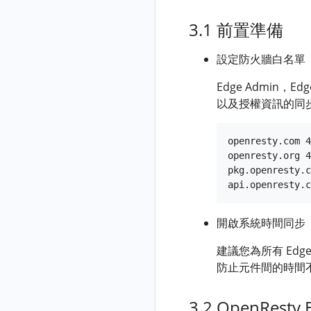
基於 YAML 檔
latency-fgraph
部署）
案的
java-write-
3.1 前置準備
OpenResty
volume-
Edge 配置映
fgraph
設定防火牆白名單
象
kernel-
Edge Admin，
將 OpenResty
基於 YAML
dropwatch
以及授權資訊的同
Edge Admin
檔案的
kernel-on-cpu
資料庫遷移至
OpenResty
kmalloc-leak-
Kubernetes 環
Edge 配置
openresty.com 4
fgraph
境
映象
openresty.org 4
pkg.openresty.c
krakend-req-
OpenResty
基於 YAML
canceled
Edge 效能調
檔案的
優
OpenResty
libc-chunks
開啟系統時間同步
Edge 配置
libc-dump-
修改
OpneResty
示例
mem
OpenResty
Edge
建議您為所有 Ed
Edge 元件間
Node
全域性
防止元件間的時間
libc-mallinfo
通訊的伺服器
Linux 系統
配置
lj-add-timer-
證書
引數調優
3.2 OpenResty
全域性
lua-fgraph