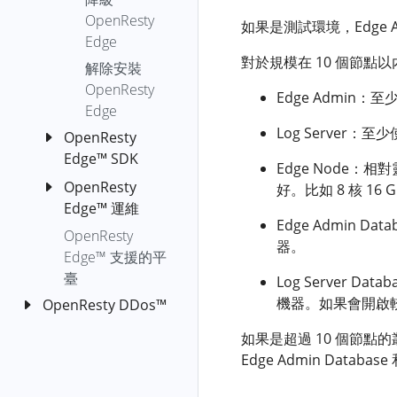
壓
Webhooks
func-latency-
lua-resty-
CC 攻
獲
OpenResty
Bottlerocket
檔案擴容
到
OpenResty
縮
配置
如果是測試環境，Edge A
distr
redis-cluster-
擊防護
請
XRay Agent
系統上關
OpenResty
Edge
快取索引
fast
Zstandard（zstd）
OpenID
gen-core-
求
的分組
閉 kernel
對於規模在 10 個節點以內
Edge
安全相
限
檔案故障
解除安裝
壓
Connect
dump
lua-resty-
響
lockdown
關動作
制
修復
OpenResty
OpenResty
OpenResty
縮
redis-fast
Edge Admin：
全域性自
應
generic-core-
請
OpenResty
XRay Core
XRay
Edge
域名無法
OpenTelemetry
基
定義表格
體
dump-analysis
luajit-plus
求
XRay
Dump 分析
Agent 的分
Log Server：
正確解析
動作
本
OpenResty
多層網路
輸
get-dlopen-
openresty-
速
Agent 安裝
組
認
Edge™ SDK
OpenResty
通用分析
登入
更多動
Edge Node：
出
libs
minifiers
率
和解除安
證
XRay 分析器
OpenResty
作
自定義分
OpenResty
OpenResty
好。比如 8 核 16 
響
裝
go-alloc-
zstd-nginx-
限
(Basic
的使用說明
Edge
析
Edge™ 運維
Edge™ Python
自
應
fgraph
module-plus
制
OpenResty
Auth)
Edge Admin D
Admin 失
SDK 使用者手
OpenResty
OpenResty
定
體
OpenResty
OpenResty
請
XRay
go-core-
OpenResty
器。
敗
OpenIDC
冊
XRay 引導式
XRay 標準
義
Edge™ 支援的平
Edge™ 元件埠
退
求
Agent 使用
dump-analysis
XRay Private
認
分析
分析器升
閘道器節
錯
OpenResty
臺
說明
Log Server D
出
數
HTTP 代理
Libraries
證
go-excep-
級
點證書即
誤
Edge™ PHP
OpenResty
機器。如果會開啟較
當
OpenResty DDos™
OpenResty
User
延
fgraph
將過期或
OAuth2
頁
SDK 手冊
XRay YLua 分
lj-lua-ngx-
前
Edge 的配置
Manuals
遲
OpenResty
已過期
JWT
如果是超過 10 個節
面
go-gco-ref
析器
status-
請
Client Geo
檔案
請
DDos™ 概覽
dubbo-
認
Edge Admin Databa
code
MDB_READERS_FULL:
熔
求
go-live-
Location
Xray YSQL 分
OpenResty
求
OpenResty
nginx-
證
OpenResty
Environment
斷
並
goroutines
ngx-req-
析器
XRay YLua
OpenResty
Edge™ 自檢工