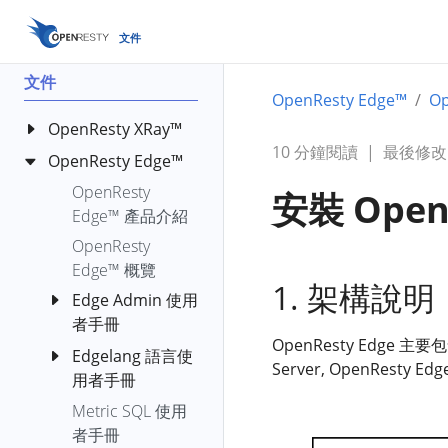
文件
文件
OpenResty Edge™
O
OpenResty XRay™
10 分鐘閱讀
|
最後修改: 0
OpenResty Edge™
OpenResty XRay
Standard
OpenResty
安裝 OpenR
Analyzers
Edge™ 產品介紹
OpenResty
bench-io-
OpenResty
XRay™ Y 語言使用
create-files
Edge™ 概覽
1. 架構說明
者參考手冊
c-alloc-fgraph
Edge Admin 使用
OpenResty
者手冊
c-count-alloc-
XRay™ Ylua 使用
OpenResty Edge 主要
free
Edgelang 語言使
快速上手
者手冊
Server, OpenRest
c-memory
用者手冊
應用
OpenResty
c-memory-
Metric SQL 使用
ipip.net 名稱
AI Agent
HTTP 應用
XRay™ YSQL 使用
leak-fgraph
者手冊
代號
者手冊
DDoS 防護