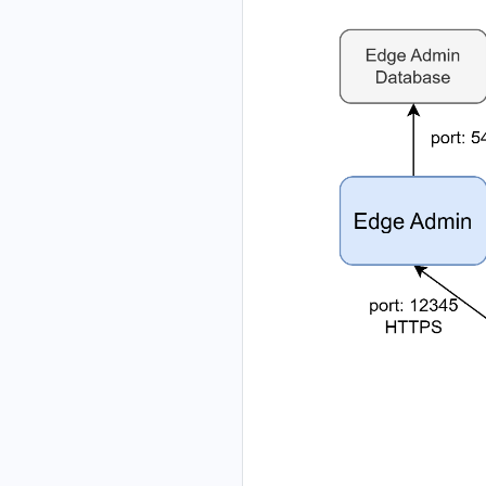
封
module-
DDos 使用方
maxreaders
OAuth2
器
返
latency
Analyzer
go-memory
Edge 的內建
具的使用方法
OpenResty
新增一個
鎖
plus
法
limit
Introspection
回
映
動態指標
XRay 異常事
YSQL 分析
go-net-http-
請
OpenResty
jit-cjson
reached
認
OpenResty
狀
象
件
器
req-latency
求
Edge 資料庫
證
DDos Agent
態
lua-io-
請
備份
現場錄製
OpenResty
go-off-cpu
限
安裝和解除安
碼
nginx-
跨
求
XRay 異常
制
配置
裝
go-on-cpu
module-
站
關
設
事件
響
OpenResty
plus
請
閉
image-inspect
定
應
Edge 資料庫
求
連
lua-resty-
檔
java-find-
資
高可用
偽
線
http-fast
案
method-entry
料
OpenResty
造
上
lua-resty-
java-ftrace
速
Edge 搭建高
防
傳
kafka-fast
率
java-gco-ref
可用資料庫叢
護
引
lua-resty-
限
集
java-kafka-
自
數
limit-
制
req-latency
OpenResty
定
traffic-
SSL
Edge 高可用
義
java-newgco
dynamic
握
資料庫叢集管
挑
java-newgco-
手
lua-resty-
理工具
戰
size
速
redis-
OpenResty
SSL
java-off-cpu
率