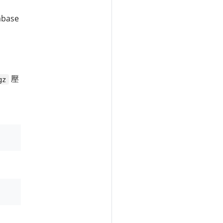
base
壓
gz