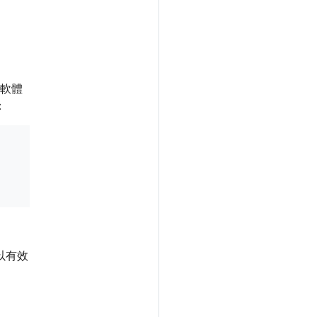
載軟體
：
以有效