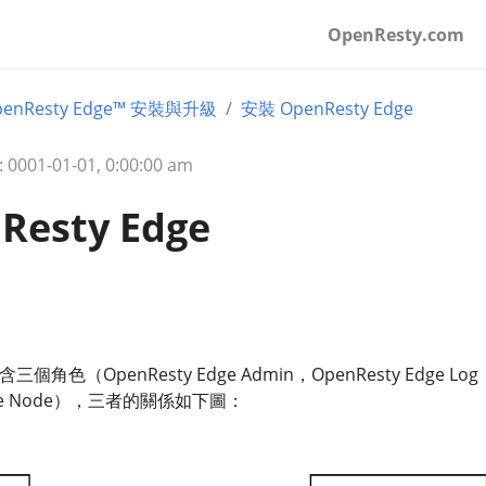
OpenResty.com
penResty Edge™ 安裝與升級
安裝 OpenResty Edge
001-01-01, 0:00:00 am
esty Edge
包含三個角色（OpenResty Edge Admin，OpenResty Edge Log
y Edge Node），三者的關係如下圖：