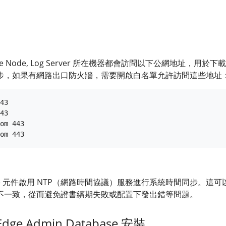
Edge Node, Log Server 所在機器都會訪問以下公網地址，用於下
步，如果有網路出口防火牆，需要開啟白名單允許訪問這些地址
43

43

om 443

ge 元件啟用 NTP（網路時間協議）服務進行系統時間同步。這可
不一致，從而避免證書續期失敗或配置下發出錯等問題。
 Edge Admin Database 安裝