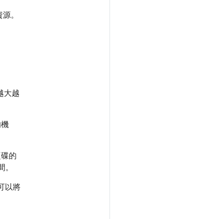
器資源。
，越大越
的機
 硬碟的
間。
可以將