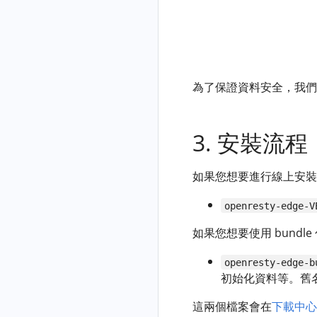
cluster-fast
Edge™ 資料庫
JA4
java-on-cpu
封
lua-resty-
加密
指
禁
redis-fast
java-read-
紋
轉換 Nginx 配
來
fgraph
zstd-nginx-
置到
源
module-
java-read-
OpenResty
為了保證資料安全，我們
IP
plus
latency-fgraph
Edge
封
lua-resty-
java-read-
OpenResty
禁
upstream
volume-
3. 安裝流程
Edge™ 日誌收
IP
fgraph
集
jsonb
列
java-tomcat-
lua-resty-
對指定
OpenResty
如果您想要進行線上安裝
表
req-latency
hiredis
OpenResty
Edge™ 日
限
openresty-edge-V
Edge Node 伺
誌收集
java-tomcat-
lua-resty-
制
服器進行強制
（主機部
top-latency-
libmariadb
請
如果您想要使用 bund
全量同步
署）
reqs
求
openresty-edge-b
為 OpenResty
OpenResty
java-write-
併
初始化資料等。舊
Edge 元件生
Edge™ 日
fgraph
發
成證書
誌收集
數
java-write-
這兩個檔案會在
下載中心
（Kubernetes