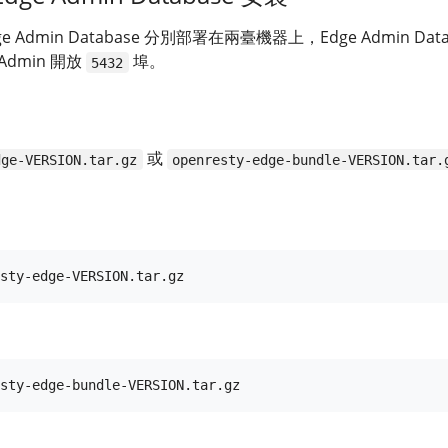
dge Admin Database 分別部署在兩臺機器上，Edge Admin Data
Admin 開放
埠。
5432
或
dge-VERSION.tar.gz
openresty-edge-bundle-VERSION.tar.