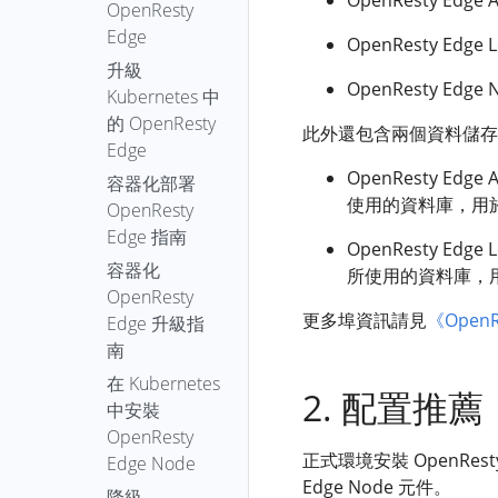
域名的
全域性改
Edge
更的節點
OpenResty
Global
OpenResty
頭動作
epoll-loop-
支援識
證碼
訂閱下的私有庫
XRay 分析報
Header
轉
DNS 解
寫規則
繫結上
Node 程序
Edge
Custom
XRay™ 自主部
HTTP 錯誤
OpenResty Ed
blocking-distr
別的上
代理請
和模組
告上傳
析遷移
Agent
游到
OpenResty
重啟的配
全域性靜
Cert Issuer
署版 Helm 部
碼為 404
升級
傳檔案
求 URI
epoll-wait-
到
OpenResty
k8s 服
Edge
lua-cjson-plus
置彙總
OpenResty E
Analyzer
態檔案
署
Kubernetes 中
全域性
型別
錯誤日誌
動作
overrun-time-
OpenResty
XRay 應用設
務
的訪問
（1）
dubbo-nginx-
使用者管
的 OpenResty
Autorun
DNS 服務
符號生成器
中提示“this
distr
此外還包含兩個資料儲存
Edge
代理快
定
日誌變
複製應
module-plus
理
Edge
全域性靜
商
is a new
Process
使用 Docker
取動作
數
epoll-wait-ret-
將
用
OpenResty
應用忽略
態檔案
OpenResty Edge
lua-io-nginx-
edge node
容器化部署
歸檔包 部署
Auto
distr
GoDaddy
代理請
檢視應
XRay™ 上傳軟
（2）
啟用
使用的資料庫，用於持
module-plus
with
OpenResty
OpenResty
Analyze
域名的
求頭動
用錯誤
epoll-wait-
體包
HTTP/3
conflicted
Edge 指南
全域性上
lua-resty-
XRay™ 自主部
OpenResty Edge 
DNS 解
作
Batch
日誌
timers
OpenResty
hardware
游
CC 攻
dymetrics
署版
容器化
所使用的資料庫，用於
析遷移
響應報
Diff
全域性
epoll-wait-
XRay™ 後設資
id”
擊日誌
OpenResty
全域性使
lua-resty-http-
到
頭動作
錯誤日
timers-fgraph
料收集與上傳
Report
更多埠資訊請見
《Open
Config
Edge 升級指
用者變數
響應體
fast
OpenResty
誌
響應動
erl-off-cpu
OpenID
LMDB 擴
南
壓縮
Edge
IP 地理資
lua-resty-
作
Connect
容
erl-on-cpu
在 Kubernetes
訊資料庫
kafka-fast
Gzip
將
2. 配置推薦
啟用
重
OpenResty
Config
中安裝
file-system-
壓
Namecheap
mlcache
lua-resty-limit-
WebSocket
定
XRay Agent
LMDB 備
OpenResty
fgraph
縮
域名的
字首清理
traffic-
代理動
向
安裝和解除安
正式環境安裝 OpenResty
份恢復
Edge Node
DNS 解
func-call-rate
dynamic
Brotli
全域性
作
裝
Edge Node 元件。
捕
快取索引
析遷移
降級