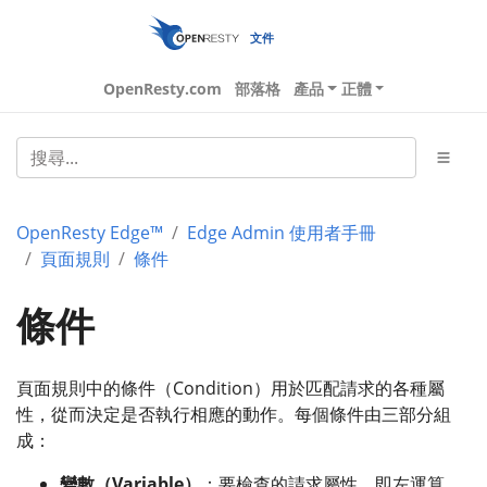
文件
OpenResty.com
部落格
產品
正體
OpenResty Edge™
Edge Admin 使用者手冊
頁面規則
條件
條件
頁面規則中的條件（Condition）用於匹配請求的各種屬
性，從而決定是否執行相應的動作。每個條件由三部分組
成：
變數（Variable）
：要檢查的請求屬性，即左運算