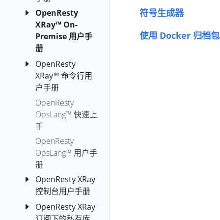
c-off-cpu
符号生成器
OpenResty
c-on-cpu
XRay™ On-
使用 Docker 归档包
Premise 用户手
collect-luajit-
册
ffnames
cpu-hogs
OpenResty
OpenResty
XRay™ 命令行用
XRay™ 自主部
d-newgco
户手册
署版 (Azure
d-newgco-size
Kubernetes
OpenResty
安装
diskstat
Service)
OpsLang™ 快速上
orxray
disktop-by-
OpenResty
手
run-y
proc
XRay™ 自主部
OpenResty
Orxray
envoy-lua-off-
署版 (docker-
OpsLang™ 用户手
Subcommand
cpu
compose)
册
YSQL
envoy-lua-on-
OpenResty
OpenResty XRay
cpu
XRay™ 自主部
YLua
控制台用户手册
署版
epoll-level-
YLang
OpenResty XRay
OpenResty
(Kubernetes)
event-fgraph
订阅下的私有库
XRay 分析报
YLang