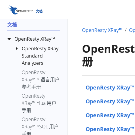
文档
文档
OpenResty XRay™
Op
OpenResty XRay™
OpenRest
OpenResty XRay
Standard
册
Analyzers
OpenResty
bench-io-
XRay™ Y 语言用户
create-files
OpenResty XRay™
参考手册
c-alloc-fgraph
OpenResty
c-count-alloc-
OpenResty XRay
XRay™ Ylua 用户
free
手册
c-memory
OpenResty XRay
OpenResty
c-memory-
XRay™ YSQL 用户
OpenResty XRa
leak-fgraph
手册