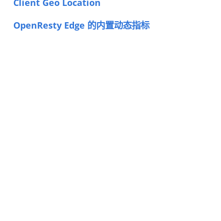
Client Geo Location
OpenResty Edge 的内置动态指标