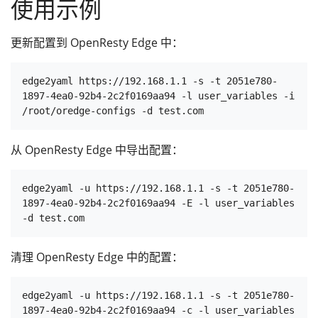
使用示例
更新配置到 OpenResty Edge 中：
edge2yaml https://192.168.1.1 -s -t 2051e780-
1897-4ea0-92b4-2c2f0169aa94 -l user_variables -i 
从 OpenResty Edge 中导出配置：
edge2yaml -u https://192.168.1.1 -s -t 2051e780-
1897-4ea0-92b4-2c2f0169aa94 -E -l user_variables 
清理 OpenResty Edge 中的配置：
edge2yaml -u https://192.168.1.1 -s -t 2051e780-
1897-4ea0-92b4-2c2f0169aa94 -c -l user_variables 