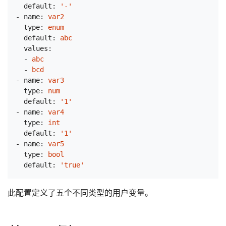
default:
'-'
-
name:
var2
type:
enum
default:
abc
values:
-
abc
-
bcd
-
name:
var3
type:
num
default:
'1'
-
name:
var4
type:
int
default:
'1'
-
name:
var5
type:
bool
default:
'true'
此配置定义了五个不同类型的用户变量。