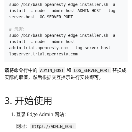
sudo /bin/bash openresty-edge-installer.sh -a 
install -c node --admin-host ADMIN_HOST --log-
server-host LOG_SERVER_PORT

# 示例：
sudo /bin/bash openresty-edge-installer.sh -a 
install -c node --admin-host 
admin.trial.openresty.com --log-server-host 
请将命令行中的
和
替换成
ADMIN_HOST
LOG_SERVER_PORT
实际的取值，然后根据交互提示进行安装即可。
3. 开始使用
登录 Edge Admin 网站：
网址：
https://ADMIN_HOST