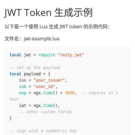
JWT Token 生成示例
以下是一个使用 Lua 生成 JWT token 的示例代码：
文件名：jwt-example.lua
local
 jwt = 
require
"resty.jwt"
-- set up the payload
local
 payload = {

    iss = 
"your_issuer"
,

sub
 = 
"user_id"
,

exp
 = ngx.
time
() + 
3600
,  
-- expires in 1 
hour
    iat = ngx.
time
(),

-- other custom fields
}

-- sign with a symmetric key