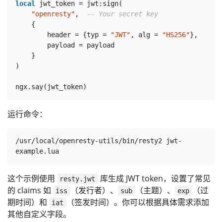
local
 jwt_token = jwt:sign(

"openresty"
,  
-- Your secret key
    {

        header = {typ = 
"JWT"
, alg = 
"HS256"
},

        payload = payload

    }

)

运行命令：
/usr/local/openresty-utils/bin/resty2 jwt-
这个示例使用
库生成 JWT token，设置了常见
resty.jwt
的 claims 如
（发行者）、
（主题）、
（过
iss
sub
exp
期时间）和
（签发时间）。你可以根据具体需求添加
iat
其他自定义字段。